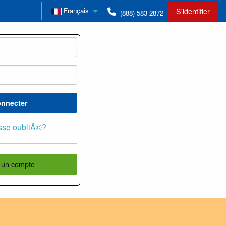
Français
S'identifier
(888) 583-2872
onnecter
sse oubliÃ©?
 un compte