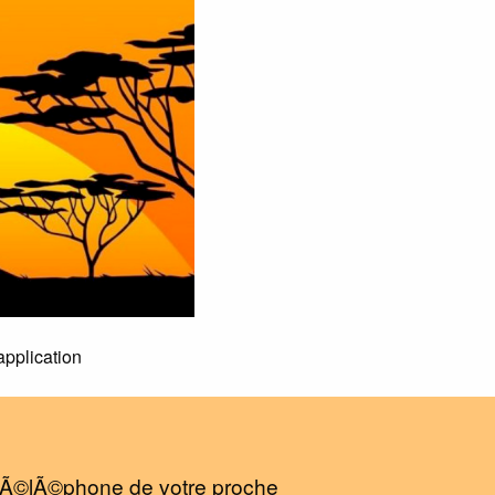
application
e tÃ©lÃ©phone de votre proche