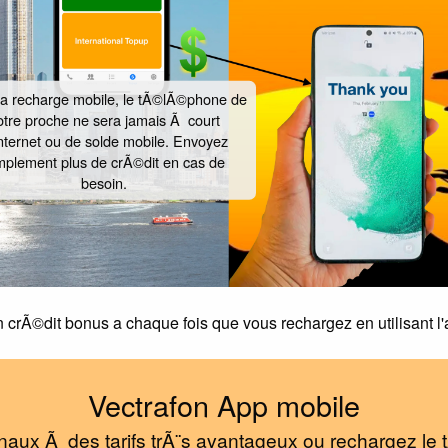
la recharge mobile, le tÃ©lÃ©phone de
otre proche ne sera jamais Ã court
nternet ou de solde mobile. Envoyez
mplement plus de crÃ©dit en cas de
besoin.
crÃ©dit bonus a chaque fois que vous rechargez en utilisant l'
Vectrafon App mobile
naux Ã des tarifs trÃ¨s avantageux ou rechargez l