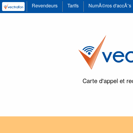
Revendeurs
Tarifs
NumÃ©ros d'accÃ¨s
Carte d'appel et re