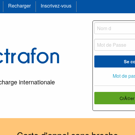
Recharger
Inscrivez-vous
Se c
Mot de pa
charge internationale
CrÃ©er
Carte d'appel sans broche