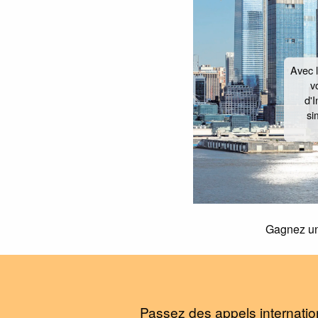
Avec 
v
d'I
si
Gagnez un 
Passez des appels internatio